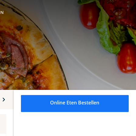
ON
Kipshoarma broodjes
Kleine broodjes
Kapsalon
Online Eten Bestellen