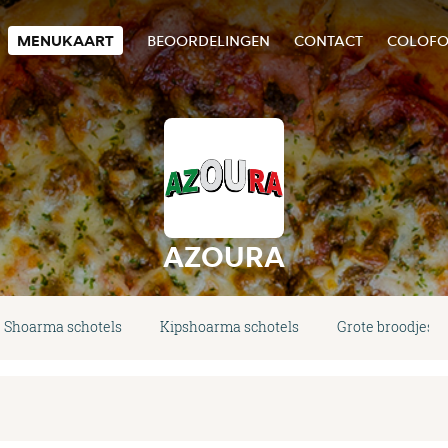
MENUKAART
BEOORDELINGEN
CONTACT
COLOF
AZOURA
Shoarma schotels
Kipshoarma schotels
Grote broodjes