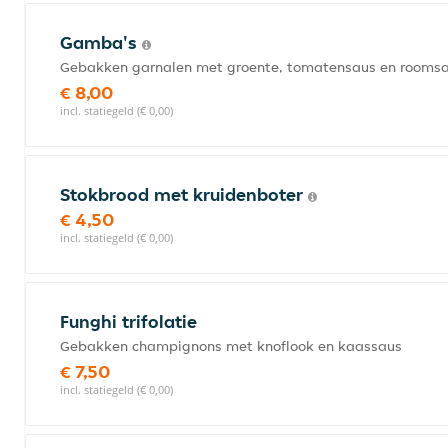
Gamba's
Gebakken garnalen met groente, tomatensaus en rooms
€ 8,00
incl. statiegeld (€ 0,00)
Stokbrood met kruidenboter
€ 4,50
incl. statiegeld (€ 0,00)
Funghi trifolatie
Gebakken champignons met knoflook en kaassaus
€ 7,50
incl. statiegeld (€ 0,00)