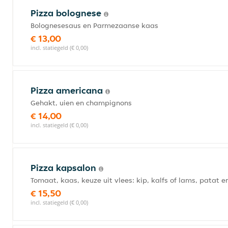
Pizza bolognese
Bolognesesaus en Parmezaanse kaas
€ 13,00
incl. statiegeld (€ 0,00)
Pizza americana
Gehakt, uien en champignons
€ 14,00
incl. statiegeld (€ 0,00)
Pizza kapsalon
Tomaat, kaas, keuze uit vlees: kip, kalfs of lams, patat 
€ 15,50
incl. statiegeld (€ 0,00)